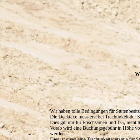
Zidane el Zahir
Wi
Wir haben tolle Bedingungen für Stutenbesitz
Die Decktaxe muss erst bei Trächtigkeit der S
Dies gilt nur für Frischsamen und TG, nicht 
Vorab wird eine Buchungsgebühr in Höhe von 2
werden.
Dies ist quasi eine Trächtigkeitsgarantie für St