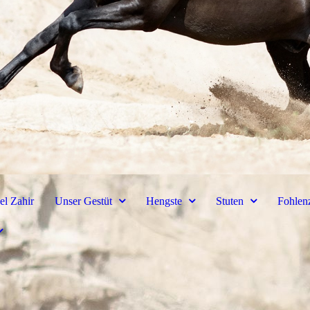
el Zahir
Unser Gestüt
Hengste
Stuten
Fohlen