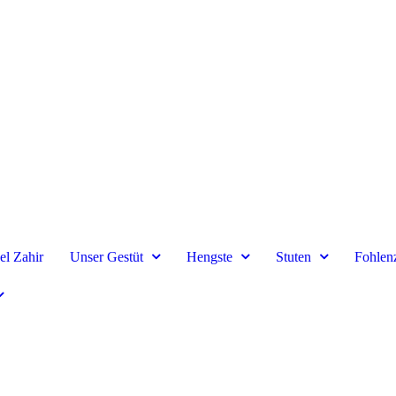
el Zahir
Unser Gestüt
Hengste
Stuten
Fohlen