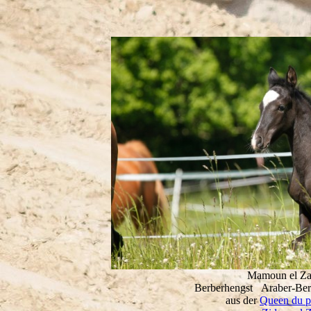
Mamoun el Za
Berberhengst Araber-Ber
aus der
Queen du pr