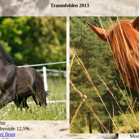
Traumfohlen 2013
hir
berstute 12,5%
é fleuri
Moun