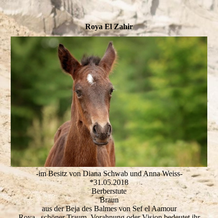
Roya El Zahir
-im Besitz von Diana Schwab und Anna Weiss-
*31.05.2018
Berberstute
Braun
aus der Beja des Balmes von Sef el Aamour
Roya, schöner Traum, Vorahnung oder Vision bedeutet ihr