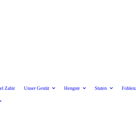
el Zahir
Unser Gestüt
Hengste
Stuten
Fohlen