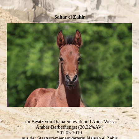
Sahar el Zahir
- im Besitz von Diana Schwab und Anna Weiss-
Araber-Berberhengst (20,32%AV)
*02.05.2019
aus der Staatsprämienanwärterin Nalyah el Zahir